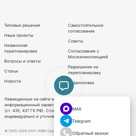
Типовые решения
Самостоятельное
согласование
Наши проекты
Советы
Незаконная
перепланировка
Согласование с
Мосжилинспекцией
Вопросы и ответы
Разрешение на
Статьи
перепланировку
Новости
Подмосковье
Размещенные на сайте материалы и цены носят
информационный характер и не являются публичной офертой
MAX
(ст. 435, 437 ГК РФ). Стоимость и сроки работ рассчитываются
индивидуально и уточняются после обращения.
Telegram
© 2005-2026 ООО «МВК-Сервис»
Обратный звонок