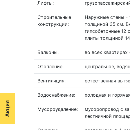
Лифты:
грузопассажирский
Строительные
Наружные стены - 
конструкции:
толщиной 35 см. В
гипсобетонные 12 
плиты толщиной 14
Балконы:
во всех квартирах 
Отопление:
центральное, водя
Вентиляция:
естественная вытя
Водоснабжение:
холодная и горяча
Акция
Мусороудаление:
мусоропровод с з
лестничной площа