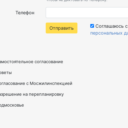
Телефон
Соглашаюсь 
Отправить
персональных д
амостоятельное согласование
оветы
огласование с Мосжилинспекцией
азрешение на перепланировку
одмосковье