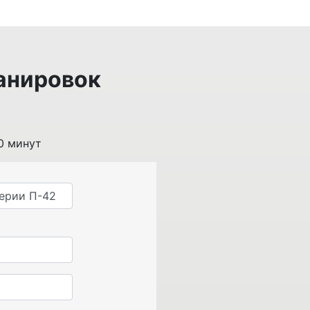
анировок
0 минут