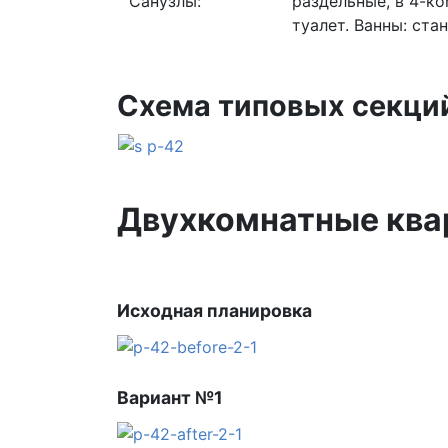
Санузлы:
раздельные, в 4-к
туалет. Ванны: ста
Схема типовых секци
Двухкомнатные ква
Исходная планировка
Вариант №1