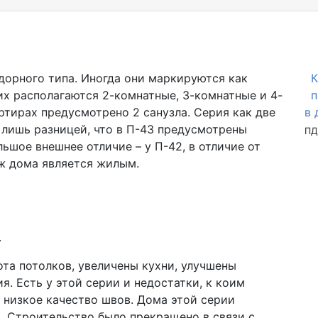
дорного типа. Иногда они маркируются как
К
них располагаются 2-комнатные, 3-комнатные и 4-
п
ртирах предусмотрено 2 санузла. Серия как две
в 
 лишь разницей, что в П-43 предусмотрены
ПД
ольшое внешнее отличие – у П-42, в отличие от
ж дома является жилым.
.
ота потолков, увеличены кухни, улучшены
. Есть у этой серии и недостатки, к коим
низкое качество швов. Дома этой серии
од. Строительство было прекращено в связи с