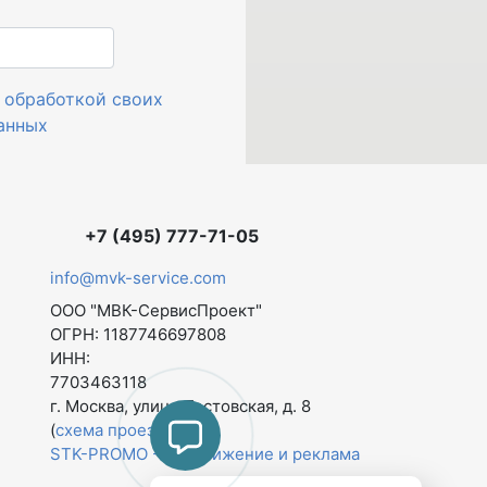
с
обработкой своих
анных
+7 (495) 777-71-05
info@mvk-service.com
ООО "МВК-СервисПроект"
ОГРН: 1187746697808
ИНН:
7703463118
г. Москва
,
улица Тестовская, д. 8
(
схема проезда
)
STK-PROMO - продвижение и реклама